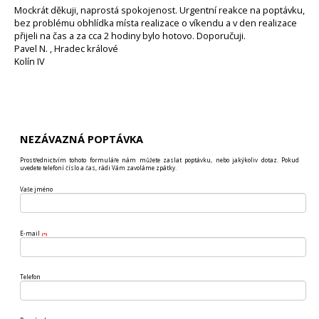
Mockrát děkuji, naprostá spokojenost. Urgentní reakce na poptávku,
bez problému obhlídka místa realizace o víkendu a v den realizace
přijeli na čas a za cca 2 hodiny bylo hotovo. Doporučuji.
Pavel N. , Hradec králové
Kolín IV
NEZÁVAZNÁ POPTÁVKA
Prostřednictvím tohoto formuláře nám můžete zaslat poptávku, nebo jakýkoliv dotaz. Pokud
uvedete telefoní číslo a čas, rádi Vám zavoláme zpátky.
Vaše jméno
E-mail
(*)
Telefon