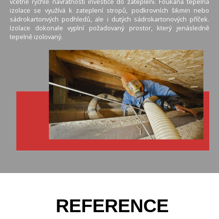
včetně rychlé návratnosti investice do zateplení. Foukaná tepelná
izolace se využívá k zateplení stropů, podkrovních šikmin nebo
sádrokartonvých podhledů, ale i dutých sádrokartonových příček.
Izolace dokonale vyplní požadovaný prostor, který jenásledně
tepelně izolovaný.
REFERENCE