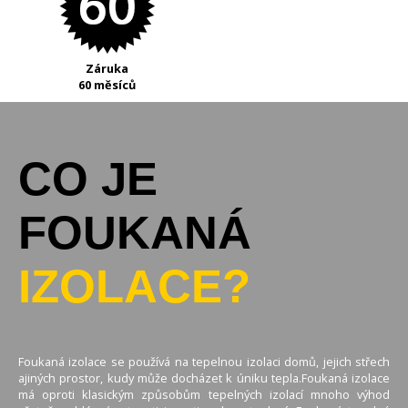
Záruka
60 měsíců
CO JE
FOUKANÁ
IZOLACE?
Foukaná izolace se používá na tepelnou izolaci domů, jejich střech
ajiných prostor, kudy může docházet k úniku tepla.Foukaná izolace
má oproti klasickým způsobům tepelných izolací mnoho výhod