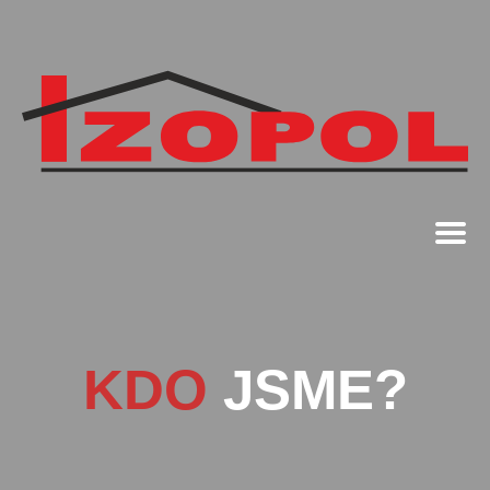
KDO
JSME?