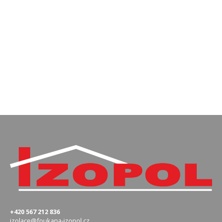
+420 567 212 836
izolace@foukana-izopol.cz