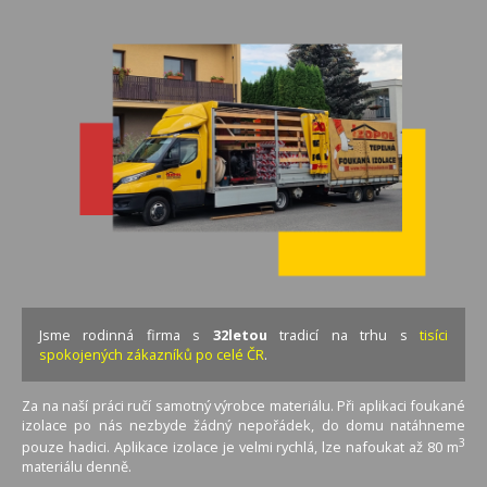
Jsme rodinná firma s
32letou
tradicí na trhu s
tisíci
spokojených zákazníků po celé ČR
.
Za na naší práci ručí samotný výrobce materiálu. Při aplikaci foukané
izolace po nás nezbyde žádný nepořádek, do domu natáhneme
3
pouze hadici. Aplikace izolace je velmi rychlá, lze nafoukat až 80 m
materiálu denně.